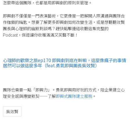
怎麼帶這個團隊，也都是用即興劇的原則來管理
。
即興劇不僅僅是一門表演藝術，它更像是一把解開人際溝通與團隊合
作枷鎖的鑰匙
。想要了解更多即興劇如何改變生活，或是想聽聽效賢
團長與心理師的幽默對談嗎？趕快點擊連結收聽這集完整的
Podcast，保證讓你收穫滿滿又笑聲不斷！
心理師的歡樂之旅ep170 即興劇到底在幹嘛，這麼像瘋子的事情
居然可以做這麼多年（feat.勇氣即興團長吳效賢）
團隊也需要一點「即興力」。勇氣即興用好玩的方式，陪企業建立心
理安全感與應變默契——了解
即興式團隊建立服務
。
吳效賢