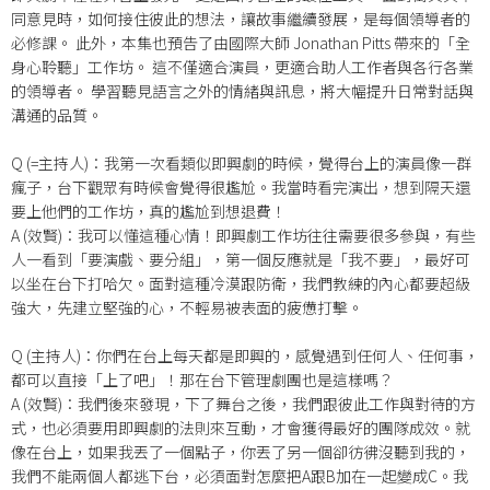
同意見時，如何接住彼此的想法，讓故事繼續發展，是每個領導者的
必修課
。
此外，本集也預告了由國際大師 Jonathan Pitts 帶來的「全
身心聆聽」工作坊
。
這不僅適合演員，更適合助人工作者與各行各業
的領導者
。
學習聽見語言之外的情緒與訊息，將大幅提升日常對話與
溝通的品質
。
Q (=主持人)：我第一次看類似即興劇的時候，覺得台上的演員像一群
瘋子，台下觀眾有時候會覺得很尷尬
。我當時看完演出，想到隔天還
要上他們的工作坊，真的尷尬到想退費
！
A (效賢)：我可以懂這種心情
！即興劇工作坊往往需要很多參與，有些
人一看到「要演戲、要分組」，第一個反應就是「我不要」，最好可
以坐在台下打哈欠
。面對這種冷漠跟防衛，我們教練的內心都要超級
強大，先建立堅強的心，不輕易被表面的疲憊打擊
。
Q (主持人)：你們在台上每天都是即興的，感覺遇到任何人、任何事，
都可以直接「上了吧」！那在台下管理劇團也是這樣嗎
？
A (效賢)：我們後來發現，下了舞台之後，我們跟彼此工作與對待的方
式，也必須要用即興劇的法則來互動，才會獲得最好的團隊成效
。就
像在台上，如果我丟了一個點子，你丟了另一個卻彷彿沒聽到我的，
我們不能兩個人都逃下台，必須面對怎麼把A跟B加在一起變成C
。我