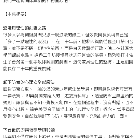
我們一起揭開即興劇的神秘面紗吧！
【本集摘要】
浪漫與理性的創團之路
很多人以為創辦劇團只憑一股浪漫的熱血，但效賢團長笑稱自己是
「多了一點理性的浪漫」
。
在二十年前，他將即興劇從舊金山帶回台
灣，並不是不顧一切地往前衝
。
而是白天做藝術行政，晚上在社區大
學開課試水溫
。
透過工作坊慢慢尋找志同道合的演員，穩紮穩打才催
生了台灣第一個專攻即興劇的劇團
。
這份兼具理性的堅持，正是劇團
能長存二十年的重要關鍵
。
卸下防備的心理安全感魔法
面對防衛心重、一臉冷漠的青少年或企業學員，即興劇教練們可是有
一套法寶
。
即興劇擁有龐大的「遊戲資料庫」，透過簡單且無厘頭的
規則，讓參與者不知不覺投入創作
。
在這個過程中，沒有對錯，也不
用擔心出糗
。
這完美契合了職場上的「心理安全感」概念
。
當學員感
受到安全，自然就能卸下心防，展現最真實、充滿創造力的一面
。
下台後的即興領導學與聆聽
即興劇不僅在舞台上發光，更是團隊管理的最佳工具
。
面對衝突與不