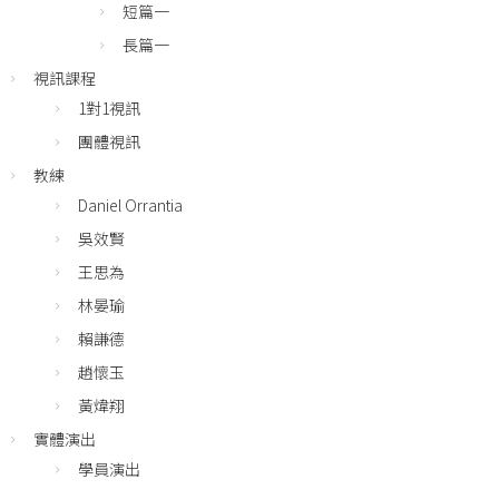
短篇一
長篇一
視訊課程
1對1視訊
團體視訊
教練
Daniel Orrantia
吳效賢
王思為
林晏瑜
賴謙德
趙懷玉
黃煒翔
實體演出
學員演出