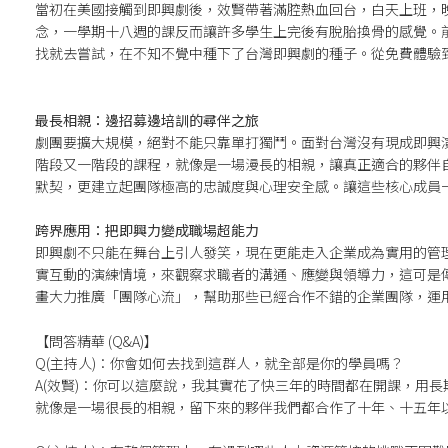
當初在美國接觸到即興劇後，效賢帶著滿腔熱血回台，白天上班，
念，一學期十八週的課反而讓許多學生上完後有脫胎換骨的感覺。
找就去嘗試，在不知不覺中種下了台灣即興劇的種子。
從免費體驗
最長相親：邊招募邊培訓的尋伴之旅
劇團要擴大規模，絕對不能只靠單打獨鬥。
面對台灣沒有現成即興
階段又一階段的課程，就像是一場漫長的相親，讓真正適合的夥伴
默契，更建立起團隊極高的忠誠度與心理安全感。
讓這些核心成員
跨界應用：把即興力變成職場超能力
即興劇不只能在舞台上引人發笑，現在更能走入企業成為實用的管
實互動的演練情境，來觀察求職者的溝通、應變與領導力，這可是
畫大力推廣「團隊心流」，幫助那些已經合作不錯的企業團隊，運
【問答精華 (Q&A)】
Q(主持人)：你會如何去找到這群人，就全部是你的學員嗎？
A(效賢)：你可以這麼說，我其實花了快三年的時間都在開課，用
就像是一場很長的相親，留下來的夥伴我們都合作了十年、十五年