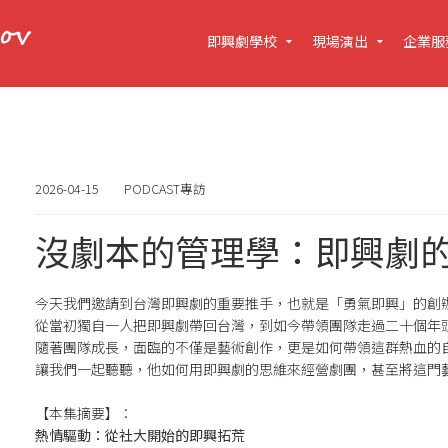
即興劇學校
現場演出
企業服
2026-04-15
PODCAST專訪
沒劇本的管理學：即興劇
今天我們邀請到台灣即興劇的重要推手，也就是「勇氣即興」的創
從當初獨自一人把即興劇帶回台灣，到如今帶領團隊走過二十個年
隨著團隊成長，面臨的不僅是藝術創作，更是如何帶領這群熱血的
讓我們一起聽聽，他如何用即興劇的思維來經營劇團，甚至將這門
【本集摘要】：
熱情驅動：從社大開始的即興拓荒