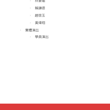
林晏瑜
賴謙德
趙懷玉
黃煒翔
實體演出
學員演出