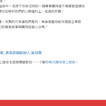
呢？
腦袋中。
我想不到有任何的一個專業團隊是不需要管理績效
績效反映到他們的心酬福利上，這真的好難！
連。
效賢的分享讓我們看到，無論是藝術創作還是企業管
彩的幕後故事與團隊經營心法嗎？
故事_勇氣即興創辦人 吳效賢
心理安全感與應變默契——了解
即興式團隊建立服務
。