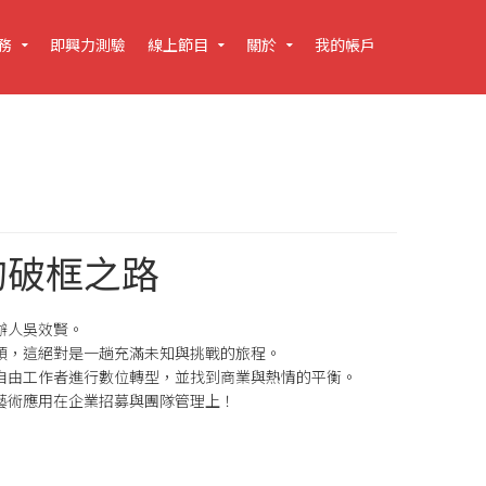
務
即興力測驗
線上節目
關於
我的帳戶
的破框之路
辦人吳效賢。
頭，這絕對是一趟充滿未知與挑戰的旅程。
自由工作者進行數位轉型，並找到商業與熱情的平衡。
藝術應用在企業招募與團隊管理上！