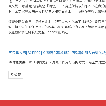
Q(主持人)：在整個管理上，有遇到哪些人力資源管控的挑戰更困難
A(效賢)：最挑戰的應該是「績效」，因為這個詞以前根本不在我的
的，因為它會反映在我們提供的服務品質上，但我還在挑戰怎麼把
經營劇團就像是一場沒有劇本的即興演出，充滿了挑戰卻也驚喜連
理，擁抱未知並保持靈活的即興心態都是成功的關鍵。
想聽更多精
現在就點擊連結收聽完整 Podcast 訪談吧！
不只是人資[S2EP97] 你聽過即興劇嗎? 把即興劇引入台灣的
團隊也需要一點「即興力」。勇氣即興用好玩的方式，陪企業建立
吳效賢