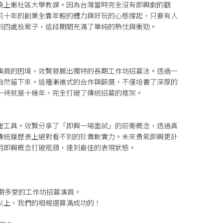
晚上衝社區大學教課。
因為台灣當時完全沒有即興劇的觀
前十年的創業全靠年輕的體力與好玩的心態撐起，只要有人
到四處投案子，這段期間充滿了單純的熱忱與衝勁。
演員的困境，效賢發展出獨特的長期工作坊招募法。
透過一
自然留下來。
這種漸進式的合作與篩選，不僅培養了深厚的
一待就是十幾年，完全打破了傳統招募的框架。
理工具。
效賢分享了「即興一場面試」的前衛概念，透過真
傳統履歷表上絕對看不到的珍貴軟實力。
未來勇氣即興更計
用即興概念打破瓶頸，達到最佳的表現狀態。
長期多堂的工作坊招募演員。
以上，我們的相親還算滿成功的！