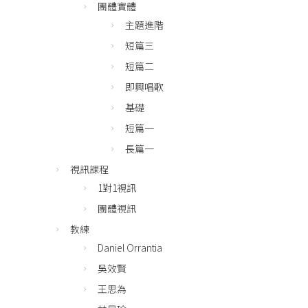
團體實體
主題進階
短篇三
短篇二
即興唱歌
基礎
短篇一
長篇一
視訊課程
1對1視訊
團體視訊
教練
Daniel Orrantia
吳效賢
王思為