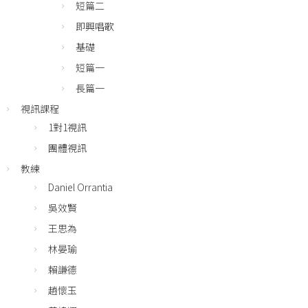
短篇二
即興唱歌
基礎
短篇一
長篇一
視訊課程
1對1視訊
團體視訊
教練
Daniel Orrantia
吳效賢
王思為
林晏瑜
賴謙德
趙懷玉