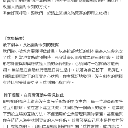
從舊金山的啟蒙到台灣創團，她將分享如何透過即興訓練打開感性，
改變人類面對未知的方式
。
準備好深呼吸，跟我們一起踏上這趟充滿驚喜的即興之旅吧！
【本集摘要】
放下劇本，長出面對未知的雙翼
我們從小被教育要懂得做計畫，以為按部就班的劇本能為人生帶來安
全感，但當現實偏離預期時，死守計畫反而會成為眼前的阻礙
。
效賢
形容計畫與即興應該是人類的兩條翅膀，必須同時一起揮動才能飛
翔
。
無論是在自助旅行還是日常生活中，試著為自己留下一點彈性，
傾聽並順應當下的真實身心狀態，你會驚訝地發現，沒有劇本的選擇
有時比完美計畫更令人感到開心與自在
。
撕下標籤，在真實互動中看見彼此
即興劇的舞台上從來沒有事先分配好的男女主角，每一位演員都要學
會互相接球，並在當下建立共識，共同說好一個動人的故事
。
這套放
下預設立場的互動方法，不僅適用於企業管理與團隊溝通，甚至能幫
你在茫茫人海中找到契合的人生伴侶
。
效賢笑稱自己原本是極度理智
且目標導向的人，卻因為即興訓練徹底打開了感性雷達，成功跨越了