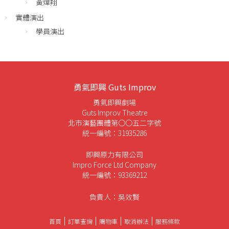
黃煒翔
實體演出
學員演出
勇氣即興 Guts Improv
勇氣即興劇場
Guts Improv Theatre
北市演藝團體第〇〇五二字號
統一編號：31935286
即興原力有限公司
Impro Force Ltd Company
統一編號：93369212
負責人：吳效賢
首頁
訂單查詢
購物車
取消辦法
服務條款