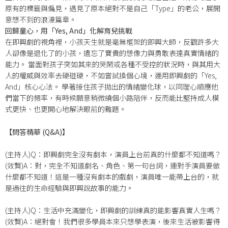
原有的標籤與偏見，遇見了原本絕對不是自己「Type」的老公，展開
意想不到的浪漫篇章
。
回歸童心，用「Yes, And」化解育兒挑戰
在即興劇的視角裡，小孩天生就是毫無框架的即興大師，反觀許多大
人卻像是退化了的小孩，遺忘了寶貴的想像力與勇敢表達真實情緒的
能力
。
當面對孩子突如其來的哭鬧或各種不受控的狀況時，與其用大
人的權威與效率去硬碰硬，不如嘗試換個心境，運用即興劇的「Yes,
And」核心心法
。
學著接住孩子拋出的情緒變化球，以同理心順應他
們當下的頻率，有時候願意稍微繞個小路陪伴，反而能比堅持成人模
式更快、也更開心地解決眼前的難題
。
【問答精華 (Q&A)】
(主持人)Q：即興劇完全沒有劇本，演員上台前真的什麼都不知道嗎？
(效賢)A：對，完全不知道劇名、角色、第一句台詞，連對手演員要做
什麼都不知道！
這是一種沒有劇本的戲劇，演員唯一能帶上台的，就
是過往的生命經驗與即興說故事的能力
。
(主持人)Q：生活中充滿變化，即興劇的訓練真的能影響真實人生嗎？
(效賢)
A：絕對會！
我們很多學員本來只想學表演，後來生活被影響得