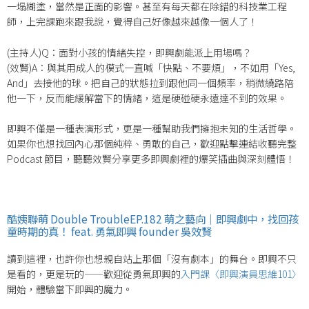
一塌糊塗，當然是正面的影響
。甚至有每天都在除錯的科技業工程
師，上完課跑來跟我說，覺得自己好像越來越像一個人了
！
(主持人)Q：面對小孩的情緒失控，即興劇能派上用場嗎？
(效賢)
A：與其用成人的模式一直喊「快點、不要煩」，不如用「Yes,
And」去接他的球
。把自己的狀態拉到跟他同一個頻率，稍微繞路陪
他一下，反而能緩解當下的情緒，這是硬碰硬永遠達不到的效果
。
即興不僅是一種表演形式，更是一種幫助我們擁抱未知的生活哲學
。
如果你也想找回內心那個純粹、勇敢的自己，歡迎點擊連結收聽完整
Podcast 節目，聽聽效賢分享更多即興劇裡的爆笑插曲與深刻體悟！
酷姨聯萌 Double TroubleEP.182 萌之藝向｜即興劇中，找回孩
童時期的真！ feat. 勇氣即興 founder 吳效賢
讀到這裡，也許你也想親自站上那個「沒有劇本」的舞台。即興不只
是看的，更是玩的——歡迎從勇氣即興的
入門課〈即興演員思維101〉
開始，體驗當下即興的魔力。