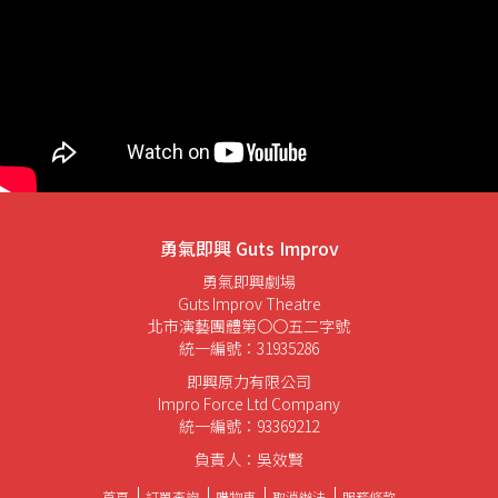
勇氣即興 Guts Improv
勇氣即興劇場
Guts Improv Theatre
北市演藝團體第〇〇五二字號
統一編號：31935286
即興原力有限公司
Impro Force Ltd Company
統一編號：93369212
負責人：吳效賢
首頁
訂單查詢
購物車
取消辦法
服務條款