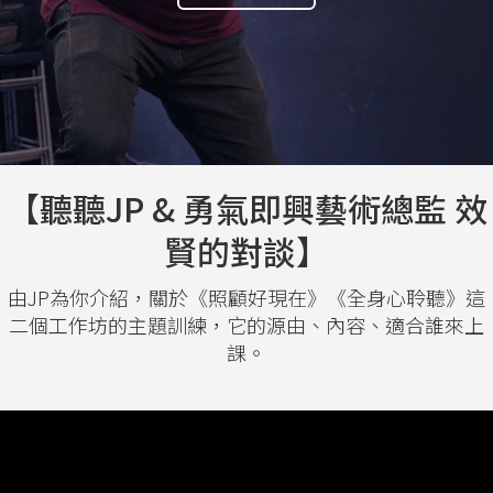
【聽聽JP & 勇氣即興藝術總監 效
賢的對談】
由JP為你介紹，關於《照顧好現在》《全身心聆聽》這
二個工作坊的主題訓練，它的源由、內容、適合誰來上
課。