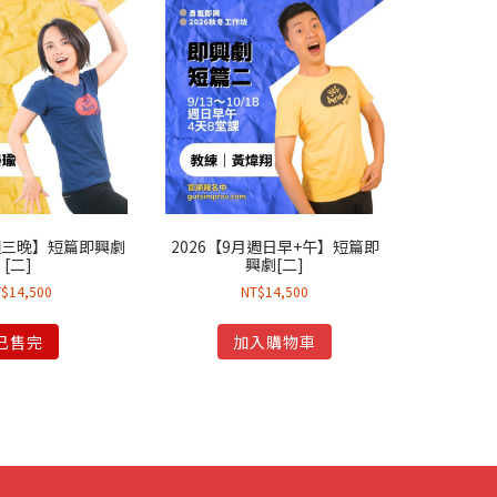
月週三晚】短篇即興劇
2026【9月週日早+午】短篇即
[二]
興劇[二]
T$
14,500
NT$
14,500
已售完
加入購物車