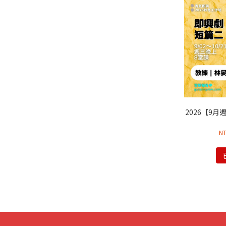
2026【9
N