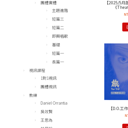
【2025/5
團體實體
《Theat
主題進階
N
短篇三
短篇二
即興唱歌
基礎
短篇一
長篇一
視訊課程
1對1視訊
團體視訊
教練
Daniel Orrantia
【D.O.工作
吳效賢
N
王思為