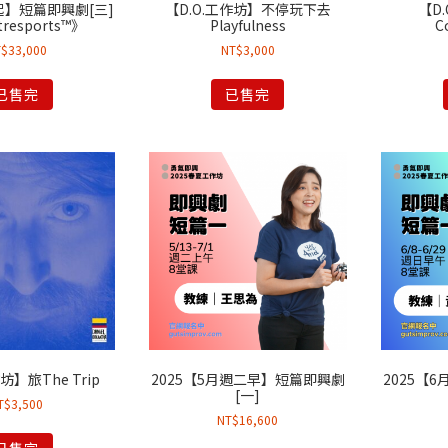
月起】短篇即興劇[三]
【D.O.工作坊】不停玩下去
【D
resports™》
Playfulness
C
T$
33,000
NT$
3,000
已售完
已售完
坊】旅The Trip
2025【5月週二早】短篇即興劇
2025【
[一]
T$
3,500
NT$
16,600