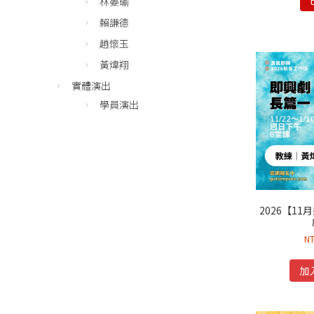
林晏瑜
賴謙德
趙懷玉
黃煒翔
實體演出
學員演出
2026【1
N
加