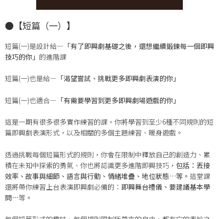
●【短篇（一）】
短篇(一)是設計給—
「有了即興劇基礎之後，還想繼續鍛鍊每一個即興
技巧的你」
的進階課
短篇(一)也是給—
「渴望嘗試、挑戰更多即興劇表演的你」
短篇(一)也適合—
「有需要學習到更多即興劇場遊戲的你」
這是一期有很多很多實作練習的課，你將學習到至少6種不同規則的短
篇即興劇表演形式，以及相關的多個主題練習、暖身遊戲。
透過挑戰每個短篇形式的規則，你會在限制中釋放自己的創造力、累
積在未知中探索的勇氣、你也將認識更多進階即興技巧，
包括：
丟接
效率、故事與細節、語言與行動、情緒堆疊、地位狀態…等。
這堂課
還將帶你練習上台表演即興劇必備的：
即興舞台禮儀、要建議基本學
問
…等。
每個短篇形式的趣味、每個規則限制所帶來的自由，都有它的奧妙之