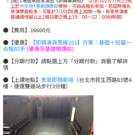
[贈] 1場售票結業演出《即興畢典秀》
（訂於2025/7/9(三)晚
上於
卡米地+喜劇俱樂部
舉辦，可自由報名參加，若屆時報名
參演學員較多，可能於7/10(四)晚上加開一場，有意參演者
建議請保留以上2個日期之晚上19：00～22：00的時間）
●
【費用】16600元
●
【優惠】
【即興演員思維101】方案：基礎＋短篇一
合報85折
(優惠至基礎開課前)
●
【分期付款】請點選上方「分期付款」頁籤了解詳
情
●【上課地點】
勇氣即興劇場
（台北市民生西路83號4
樓，捷運雙連站步行3分鐘）