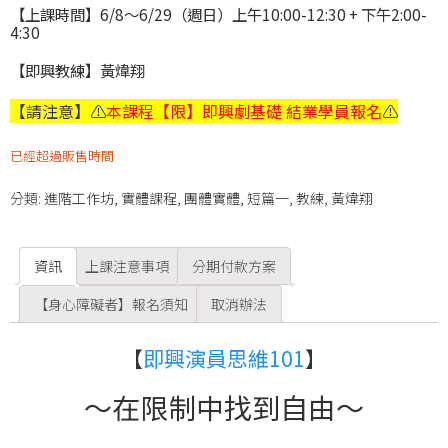
【上課時間】6/8～6/29（週日）上午10:00-12:30 + 下午2:00-
4:30
【即興教練】黃煒翔
【請注意】
⚠️
本課程【限】即興劇基礎 結業學員報名
⚠️
已經超過販售時間
分類:
進階工作坊
,
實體課程
,
團體實體
,
短篇一
,
教練
,
黃煒翔
資訊
上課注意事項
分期付款方案
【身心障礙者】報名須知
取消辦法
【
即興演員思維101
】
～在限制中找到自由～