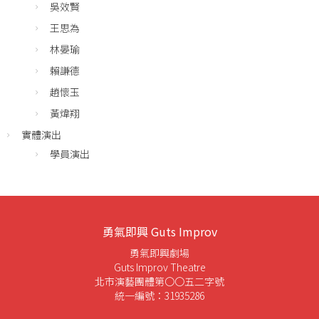
吳效賢
王思為
林晏瑜
賴謙德
趙懷玉
黃煒翔
實體演出
學員演出
勇氣即興 Guts Improv
勇氣即興劇場
Guts Improv Theatre
北市演藝團體第〇〇五二字號
統一編號：31935286