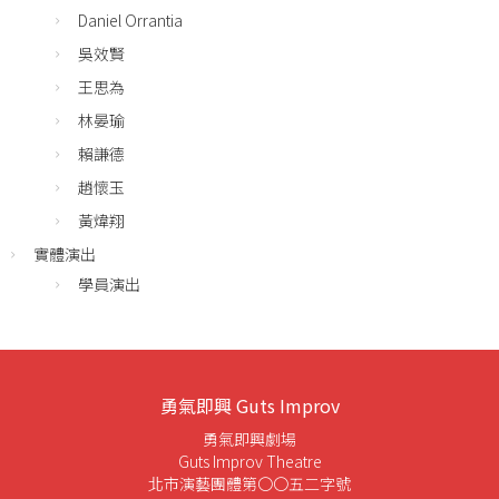
Daniel Orrantia
吳效賢
王思為
林晏瑜
賴謙德
趙懷玉
黃煒翔
實體演出
學員演出
勇氣即興 Guts Improv
勇氣即興劇場
Guts Improv Theatre
北市演藝團體第〇〇五二字號