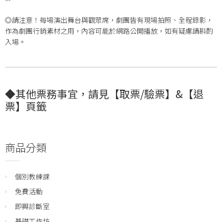
​​​◎請注意！每場演出舞台與觀眾席，劇團皆有現場拍照、全程錄影，
作為劇團行銷素材之用，內容可能於網路公開播放，如有疑慮請斟酌
入場。
◆其他票務事宜，請見【取票/驗票】&【退
票】頁籤
商品分類
個別教練課
免費活動
即興診斷室
基礎工作坊