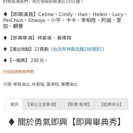
的學員演員們，為您現場即興演出100分鐘。
♦【即興演員】
Celine、Cindy、Han、Helen、Lucy、
PeiChun、
Shaoyu、小宇、卡卡、李柏陞、阿誠、萱
如、麒豐
♦【即興導演】林晏瑜、黃煒翔
♦【演出地點】23喜劇（
台北市林森北路286號B1
）
♦
【一般票】 250 元。
已經超過販售時間
分類:
學員演出
,
林晏瑜
,
黃煒翔
,
實體演出
資訊
【演出注意事項】
【取票/驗票】
【退票辦法】
♦ 關於勇氣即興【即興畢典秀】