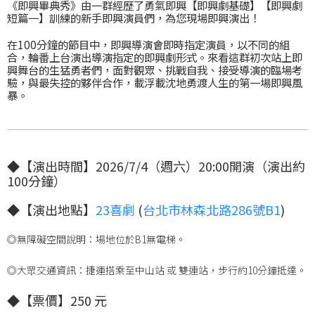
《即興畢典秀》由一群經歷了勇氣即興【即興劇基礎】【即興劇
短篇一】訓練的新手即興演員們，為您現場即興演出！
在100分鐘的節目中，即興導演會即時指定演員，以不同的組
合，輪番上台演出導演指定的即興劇形式。來看這群初次站上即
興舞台的生猛勇者們，面對觀眾、挑戰自我、接受導演的臨場考
驗，與最失控的夥伴合作，載浮載沈地勇渡人生的第一場即興風
暴。
◆【演出時間】2026/7/4（週六）20:00開演（演出約
100分鐘）
◆【演出地點】
23喜劇
(
台北市林森北路286號B1
)
◎無障礙空間說明：場地位於B1無電梯。
◎大眾交通資訊：捷運搭乘至中山站 或 雙連站，步行約10分鐘抵達。
◆
【票價】250 元