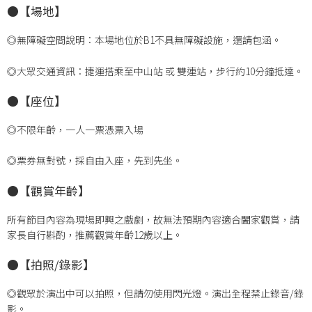
●【場地】
◎無障礙空間說明：本場地位於B1不具無障礙設施，還請包涵。
◎大眾交通資訊：捷運搭乘至中山站 或 雙連站，步行約10分鐘抵達。
●【座位】
◎不限年齡，一人一票憑票入場
◎票券無對號，採自由入座，先到先坐。
●【觀賞年齡】
所有節目內容為現場即興之戲劇，故無法預期內容適合闔家觀賞，請
家長自行斟酌，推薦觀賞年齡12歲以上。
●【拍照/錄影】
◎觀眾於演出中可以拍照，但請勿使用閃光燈。演出全程禁止錄音/錄
影。