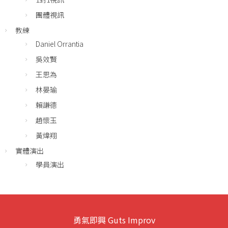
團體視訊
教練
Daniel Orrantia
吳效賢
王思為
林晏瑜
賴謙德
趙懷玉
黃煒翔
實體演出
學員演出
勇氣即興 Guts Improv